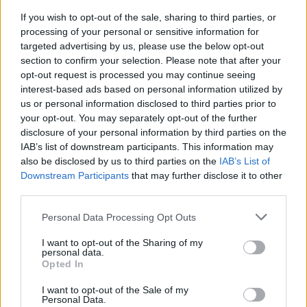
Az eddig kimaradt negyedik évadhoz is van egy pici
If you wish to opt-out of the sale, sharing to third parties, or
...
processing of your personal or sensitive information for
targeted advertising by us, please use the below opt-out
section to confirm your selection. Please note that after your
opt-out request is processed you may continue seeing
interest-based ads based on personal information utilized by
us or personal information disclosed to third parties prior to
your opt-out. You may separately opt-out of the further
disclosure of your personal information by third parties on the
IAB’s list of downstream participants. This information may
also be disclosed by us to third parties on the
IAB’s List of
Downstream Participants
that may further disclose it to other
third parties.
Please note that this website/app uses one or more Google
Personal Data Processing Opt Outs
services and may gather and store information including but
not limited to your visit or usage behaviour. You may click to
I want to opt-out of the Sharing of my
personal data.
grant or deny consent to Google and its third-party tags to
Filmbarátok játszanak: Sikoly
Opted In
use your data for below specified purposes in below Google
társasjáték
consent section.
I want to opt-out of the Sale of my
Personal Data.