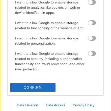
Filmbarátok Podcast #329
I want to allow Google to enable storage
related to analytics like cookies on web or
freddyD
•
2026. június 30.
0
device identifiers in apps.
Filmbarátok Podcast #329 (Június 2026) 212 perc
I want to allow Google to enable storage
related to functionality of the website or app.
Beszélgetnek: Márk, Gergő, Sorter, freddyD
I want to allow Google to enable storage
Téma:
related to personalization.
-Felvezető (00:00:00)
I want to allow Google to enable storage
-Borítókép (00:09:30)
related to security, including authentication
...
functionality and fraud prevention, and other
user protection.
CONFIRM
Data Deletion
Data Access
Privacy Policy