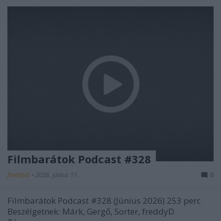
Filmbarátok Podcast #328
freddyD
•
2026. június 17.
0
Filmbarátok Podcast #328 (Június 2026) 253 perc
Beszélgetnek: Márk, Gergő, Sorter, freddyD