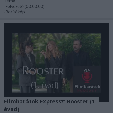
Téma:
-Felvezető (00:00:00)
-Borítókép ...
Filmbarátok Expressz: Rooster (1.
évad)