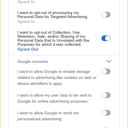
freddyD
•
2026. július 02.
0
Opted In
I want to opt-out of processing my
Még egy filmes tematikájú társassal lepünk meg
Personal Data for Targeted Advertising.
benneteket. Freddynek már régebb óta megvan a
Opted In
Sikolyhoz készült társasjáték, amelyhez egy app ...
I want to opt-out of Collection, Use,
Retention, Sale, and/or Sharing of my
Personal Data that Is Unrelated with the
Purposes for which it was collected.
Opted Out
Google consents
I want to allow Google to enable storage
related to advertising like cookies on web or
device identifiers in apps.
I want to allow my user data to be sent to
Google for online advertising purposes.
I want to allow Google to send me
personalized advertising.