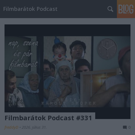
Filmbarátok Podcast
Filmbarátok Podcast #331
freddyD
•
2026. július 31.
0