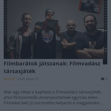
Filmbarátok játszanak: Filmvadász
társasjáték
freddyD
•
2026. június 27.
0
Már egy ideje a kapható a Filmvadász társasjáték,
ahol filmszeretők versenyezhetnek egymás ellen.
Filmeket kell jó sorrendbe helyezni a megjelenési ...