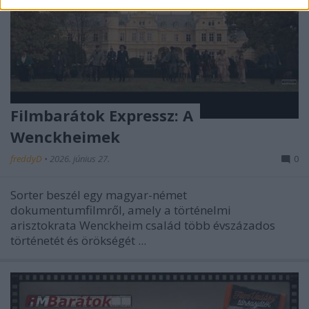
Filmbarátok Expressz: A
Wenckheimek
freddyD
•
2026. június 27.
0
Sorter beszél egy magyar-német
dokumentumfilmről, amely a történelmi
arisztokrata Wenckheim család több évszázados
történetét és örökségét ...