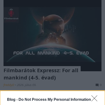
Filmbarátok Expressz: For all
mankind (4-5. évad)
freddyD
•
2026. július 09.
0
Egy hosszabb szünet után folytatódik
Blog -
Do Not Process My Personal Information
kibeszélősorozatunk az Apple TV sci-fi sorozatához.