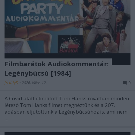
Filmbarátok Audiokommentár:
Legénybúcsú [1984]
freddyD
•
2026. július 12.
0
A Covid alatt elindított Tom Hanks rovatban minden
létező Tom Hanks filmet megnéztünk és a 207.
adásban eljutottunk a Legénybúcsúhoz is, ami nem
...