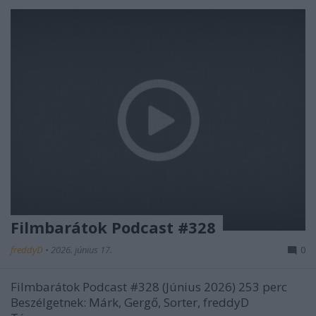
Filmbarátok Podcast #328
freddyD
•
2026. június 17.
0
Filmbarátok Podcast #328 (Június 2026) 253 perc
Beszélgetnek: Márk, Gergő, Sorter, freddyD