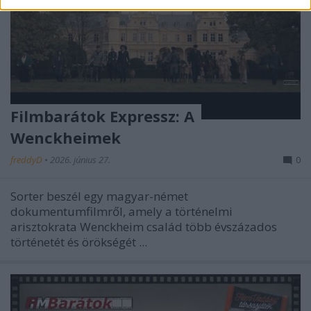
Filmbarátok Expressz: A
Wenckheimek
freddyD
•
2026. június 27.
0
Sorter beszél egy magyar-német
dokumentumfilmről, amely a történelmi
arisztokrata Wenckheim család több évszázados
történetét és örökségét ...