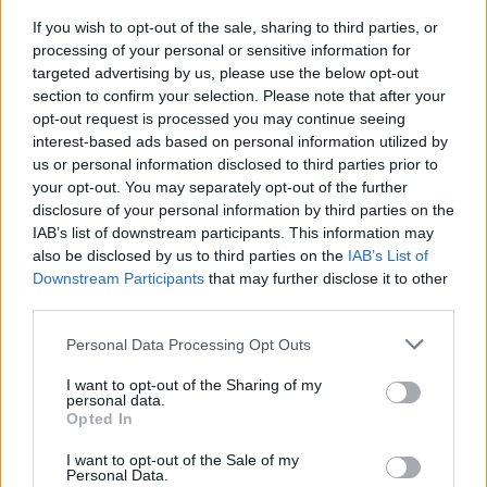
Az eddig kimaradt negyedik évadhoz is van egy pici
If you wish to opt-out of the sale, sharing to third parties, or
...
processing of your personal or sensitive information for
targeted advertising by us, please use the below opt-out
section to confirm your selection. Please note that after your
opt-out request is processed you may continue seeing
interest-based ads based on personal information utilized by
us or personal information disclosed to third parties prior to
your opt-out. You may separately opt-out of the further
disclosure of your personal information by third parties on the
IAB’s list of downstream participants. This information may
also be disclosed by us to third parties on the
IAB’s List of
Downstream Participants
that may further disclose it to other
third parties.
Please note that this website/app uses one or more Google
Personal Data Processing Opt Outs
services and may gather and store information including but
not limited to your visit or usage behaviour. You may click to
I want to opt-out of the Sharing of my
personal data.
grant or deny consent to Google and its third-party tags to
Filmbarátok játszanak: Sikoly
Opted In
use your data for below specified purposes in below Google
társasjáték
consent section.
I want to opt-out of the Sale of my
Personal Data.