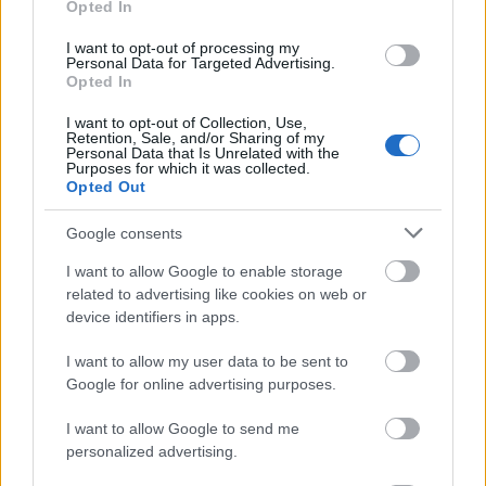
freddyD
•
2026. július 02.
0
Opted In
I want to opt-out of processing my
Még egy filmes tematikájú társassal lepünk meg
Personal Data for Targeted Advertising.
benneteket. Freddynek már régebb óta megvan a
Opted In
Sikolyhoz készült társasjáték, amelyhez egy app ...
I want to opt-out of Collection, Use,
Retention, Sale, and/or Sharing of my
Personal Data that Is Unrelated with the
Purposes for which it was collected.
Opted Out
Google consents
I want to allow Google to enable storage
related to advertising like cookies on web or
device identifiers in apps.
I want to allow my user data to be sent to
Google for online advertising purposes.
I want to allow Google to send me
personalized advertising.