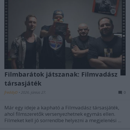
Filmbarátok játszanak: Filmvadász
társasjáték
freddyD
•
2026. június 27.
0
Már egy ideje a kapható a Filmvadász társasjáték,
ahol filmszeretők versenyezhetnek egymás ellen.
Filmeket kell jó sorrendbe helyezni a megjelenési ...