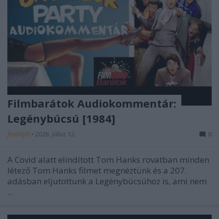
Filmbarátok Audiokommentár:
Legénybúcsú [1984]
freddyD
•
2026. július 12.
0
A Covid alatt elindított Tom Hanks rovatban minden
létező Tom Hanks filmet megnéztünk és a 207.
adásban eljutottunk a Legénybúcsúhoz is, ami nem
...