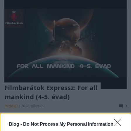
Filmbarátok Expressz: For all
mankind (4-5. évad)
freddyD
•
2026. július 09.
0
Egy hosszabb szünet után folytatódik
Blog -
Do Not Process My Personal Information
kibeszélősorozatunk az Apple TV sci-fi sorozatához.