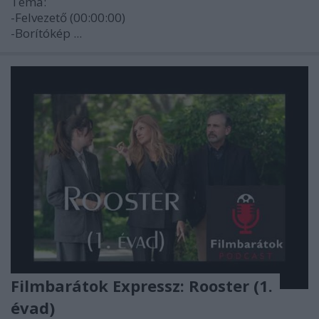
Téma:
-Felvezető (00:00:00)
-Borítókép ...
Filmbarátok Expressz: Rooster (1.
évad)