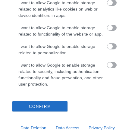
Filmbarátok Podcast #329
I want to allow Google to enable storage
related to analytics like cookies on web or
freddyD
•
2026. június 30.
0
device identifiers in apps.
Filmbarátok Podcast #329 (Június 2026) 212 perc
I want to allow Google to enable storage
related to functionality of the website or app.
Beszélgetnek: Márk, Gergő, Sorter, freddyD
I want to allow Google to enable storage
Téma:
related to personalization.
-Felvezető (00:00:00)
I want to allow Google to enable storage
-Borítókép (00:09:30)
related to security, including authentication
...
functionality and fraud prevention, and other
user protection.
CONFIRM
Data Deletion
Data Access
Privacy Policy