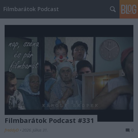
Filmbarátok Podcast
Filmbarátok Podcast #331
freddyD
•
2026. július 31.
0