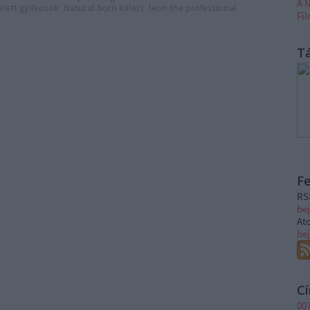
A N
etett gyilkosok
Natural born killers
leon the professional
Fi
T
F
RS
be
At
be
C
00