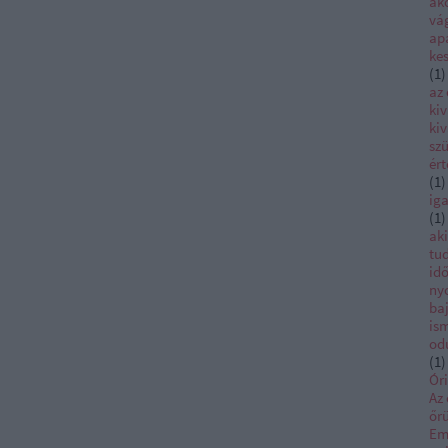
ako
vá
ap
ke
(
1
)
az
kiv
kiv
szü
ér
(
1
)
iga
(
1
)
ak
tu
id
ny
ba
is
od
(
1
)
Ór
Az 
őrü
Em