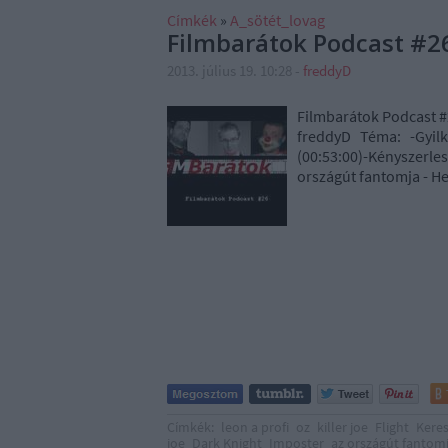
Címkék
»
A_sötét_lovag
Filmbarátok Podcast #26
2013. július 19. 10:28
-
freddyD
Filmbarátok Podcast #
freddyD Téma: -Gyilko
(00:53:00)-Kényszerles
országút fantomja - He
Címkék:
leon a profi
oz
killer joe
Flight
Kere
joe
Dark Knight
Imposter
az országút fantom