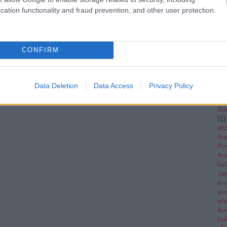
th
cation functionality and fraud prevention, and other user protection.
kir
(
1
)
ar
Ar
CONFIRM
(
1
)
kir
kir
sn
Data Deletion
Data Access
Privacy Policy
Ob
as
Átk
(
1
)
at
Au
Po
Ar
Go
Ja
A v
av
en
for
hu