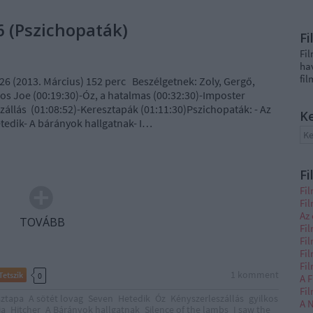
 (Pszichopaták)
F
Fi
ha
fi
26 (2013. Március) 152 perc Beszélgetnek: Zoly, Gergő,
s Joe (00:19:30)-Óz, a hatalmas (00:32:30)-Imposter
zállás (01:08:52)-Keresztapák (01:11:30)Pszichopaták: - Az
K
tedik- A bárányok hallgatnak- I…
Fi
Fi
Fi
Az 
TOVÁBB
Fil
Fil
Fi
Fi
1
komment
Tetszik
0
A F
Fi
sztapa
A sötét lovag
Seven
Hetedik
Óz
Kényszerleszállás
gyilkos
A N
ja
Hitcher
A Bárányok hallgatnak
Silence of the lambs
I saw the