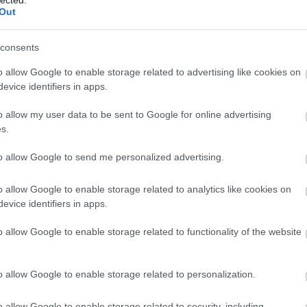
Am
Out
Ame
am
am
consents
am
Pit
o allow Google to enable storage related to advertising like cookies on
pit
evice identifiers in apps.
ka
am
o allow my user data to be sent to Google for online advertising
(
1
)
s.
bér
éj
(
to allow Google to send me personalized advertising.
Ami
Am
thi
o allow Google to enable storage related to analytics like cookies on
An
evice identifiers in apps.
has
An
o allow Google to enable storage related to functionality of the website
An
an
Ma
an
o allow Google to enable storage related to personalization.
pic
apo
(
1
)
o allow Google to enable storage related to security, including