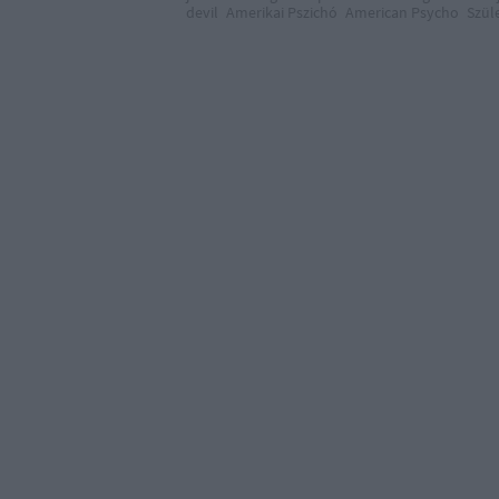
devil
Amerikai Pszichó
American Psycho
Szül