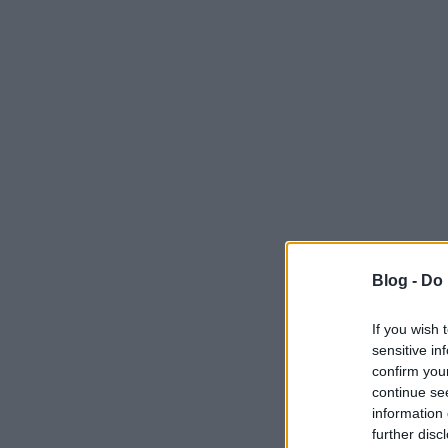
Blog -
Do 
If you wish 
sensitive in
confirm you
continue se
information 
further disc