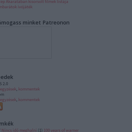
ép Akaratában kisorsolt filmek listája
lmbarátok ivójáték
ámogass minket Patreonon
eedek
S 2.0
jegyzések
,
kommentek
om
jegyzések
,
kommentek
ímkék
7 Nincs idő meghalni
(
1
)
100 years of warner