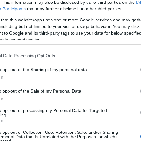
. This information may also be disclosed by us to third parties on the
IA
ga-
Participants
that may further disclose it to other third parties.
ak
a f
 that this website/app uses one or more Google services and may gath
ma
including but not limited to your visit or usage behaviour. You may click 
aki
Al
 to Google and its third-party tags to use your data for below specifi
al
ogle consent section.
Ch
(
1
)
(
1
)
l Data Processing Opt Outs
Ali
Ali
o opt-out of the Sharing of my personal data.
Áll
In
ma
Ál
al
o opt-out of the Sale of my Personal Data.
am
In
am
Ame
to opt-out of processing my Personal Data for Targeted
am
ing.
am
In
Am
Ps
o opt-out of Collection, Use, Retention, Sale, and/or Sharing
sni
ersonal Data that Is Unrelated with the Purposes for which it
(
1
)
lected.