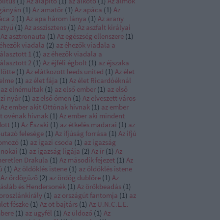
litus
(
1
)
Az alapító
(
1
)
az alkotó
(
1
)
Az álmok
gányán
(
1
)
Az amatőr
(
1
)
Az apáca
(
1
)
Az
áca 2
(
1
)
Az apa három lánya
(
1
)
Az arany
sztyű
(
1
)
Az asszisztens
(
1
)
Az aszfalt királyai
Az asztronauta
(
1
)
Az egészség ellenszere
(
1
)
 éhezők viadala
(
2
)
az éhezők viadala a
álasztott 1
(
1
)
az éhezők viadala a
álasztott 2
(
1
)
Az éjféli égbolt
(
1
)
az éjszaka
lötte
(
1
)
Az elátkozott leeds united
(
1
)
Az élet
telme
(
1
)
az élet fája
(
1
)
Az élet Ricardóéknál
az elnémultak
(
1
)
az első ember
(
1
)
az első
zi nyár
(
1
)
az első ómen
(
1
)
Az elveszett város
Az ember akit Ottónak hívnak
(
1
)
az ember
it ovénak hívnak
(
1
)
Az ember aki mindent
dott
(
1
)
Az Északi
(
1
)
az étkelés madarai
(
1
)
az
őutazó felesége
(
1
)
Az ifjúság forrása
(
1
)
Az ifjú
omozó
(
1
)
az igazi csoda
(
1
)
az igazság
jnokai
(
1
)
az igazság ligája
(
2
)
Az ír
(
1
)
Az
meretlen Drakula
(
1
)
Az második fejezet
(
1
)
Az
ú
(
1
)
Az öldöklés istene
(
1
)
az öldöklés istene
Az ördögűző
(
2
)
az ördög dublőre
(
1
)
Az
iásláb és Hendersonék
(
1
)
Az örökbeadás
(
1
)
oroszlánkirály
(
1
)
az országút fantomja
(
1
)
az
let fészke
(
1
)
Az öt bajtárs
(
1
)
Az U.N.C.L.E.
bere
(
1
)
az ügyfél
(
1
)
Az üldöző
(
1
)
Az