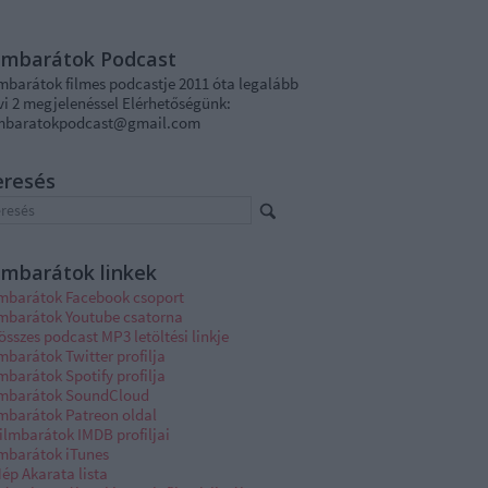
ilmbarátok Podcast
lmbarátok filmes podcastje 2011 óta legalább
vi 2 megjelenéssel Elérhetőségünk:
lmbaratokpodcast@gmail.com
eresés
lmbarátok linkek
lmbarátok Facebook csoport
lmbarátok Youtube csatorna
összes podcast MP3 letöltési linkje
mbarátok Twitter profilja
mbarátok Spotify profilja
lmbarátok SoundCloud
lmbarátok Patreon oldal
ilmbarátok IMDB profiljai
lmbarátok iTunes
ép Akarata lista