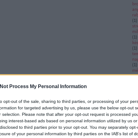
bro
an
ra
(
1
)
str
mi
(
1
)
ké
(
1
)
te
na
(
1
)
mé
sz
(
1
)
Not Process My Personal Information
vé
ha
ti
to opt-out of the sale, sharing to third parties, or processing of your per
Da
formation for targeted advertising by us, please use the below opt-out s
Ac
ad
r selection. Please note that after your opt-out request is processed y
Ad
eing interest-based ads based on personal information utilized by us or
Afr
disclosed to third parties prior to your opt-out. You may separately opt-
al
losure of your personal information by third parties on the IAB’s list of
ag