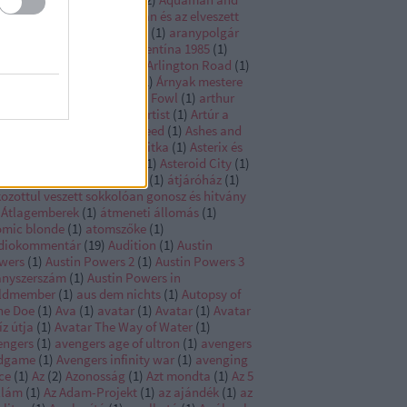
e Lost Kingdom
(
1
)
Aquaman és az elveszett
ályság
(
1
)
Áradás
(
1
)
arany
(
1
)
aranypolgár
arcadian
(
1
)
arctic
(
1
)
Argentína 1985
(
1
)
go
(
1
)
argo 2
(
1
)
Argylle
(
1
)
Arlington Road
(
1
)
my of the dead
(
1
)
Arnold
(
1
)
Árnyak mestere
Árok
(
1
)
Arrival
(
1
)
Artemis Fowl
(
1
)
arthur
ály
(
1
)
Arthur the king
(
1
)
artist
(
1
)
Artúr a
ály
(
1
)
árva
(
1
)
Asassins Creed
(
1
)
Ashes and
ow
(
1
)
asterix a varázsital titka
(
1
)
Asterix és
elix A középső birodalom
(
1
)
Asteroid City
(
1
)
 above so below
(
1
)
Athena
(
1
)
átjáróház
(
1
)
ozottul veszett sokkolóan gonosz és hitvány
Átlagemberek
(
1
)
átmeneti állomás
(
1
)
omic blonde
(
1
)
atomszőke
(
1
)
diokommentár
(
19
)
Audition
(
1
)
Austin
wers
(
1
)
Austin Powers 2
(
1
)
Austin Powers 3
anyszerszám
(
1
)
Austin Powers in
ldmember
(
1
)
aus dem nichts
(
1
)
Autopsy of
ne Doe
(
1
)
Ava
(
1
)
avatar
(
1
)
Avatar
(
1
)
Avatar
íz útja
(
1
)
Avatar The Way of Water
(
1
)
engers
(
1
)
avengers age of ultron
(
1
)
avengers
dgame
(
1
)
Avengers infinity war
(
1
)
avenging
ce
(
1
)
Az
(
2
)
Azonosság
(
1
)
Azt mondta
(
1
)
Az 5
llám
(
1
)
Az Adam-Projekt
(
1
)
az ajándék
(
1
)
az