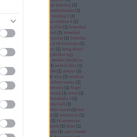
erikába jöttem 2
(
1
)
amerikai botrány
(
1
)
rikai graffiti
(
1
)
amerikai mesterlövész
(
1
)
erikai nindzsa
(
1
)
amerikai nindzsa 2
(
1
)
erikai nindzsa 3
(
1
)
amerikai nindzsa 4
(
1
)
erikai nindzsa 5
(
1
)
Amerikai Pite
(
1
)
Amerikai
e 2
(
1
)
Amerikai pite az eskövő
(
1
)
amerikai
e a találkozó
(
1
)
Amerikai Pszichó
(
1
)
Amerika
pitány
(
1
)
Amerika kapitány a tél katonája
(
1
)
erika kapitány polgárháború
(
1
)
Amíg Alszol
Amikor a Farok csóválja
(
1
)
Amikor egy
gyilkos is több a soknál
(
1
)
Amikor leszáll az
1
)
Amikor megállt a sport
(
1
)
amitől félsz
(
1
)
től félünk
(
1
)
Ami sok az sokk
(
1
)
amour
(
1
)
sterdam
(
1
)
Amszterdam
(
1
)
amy
(
1
)
analyze
s
(
1
)
ananász expressz
(
1
)
anchors away
(
1
)
dor
(
1
)
andor
(
1
)
Angels & Demons
(
1
)
Angel
 fallen
(
1
)
Angyalok és démonok
(
1
)
anna
(
1
)
nabelle
(
1
)
Annabelle 2
(
1
)
Annabelle 3
(
1
)
nabelle Comes Home
(
1
)
annie hall
(
1
)
nihilation
(
1
)
Anora
(
1
)
another round
(
1
)
Ant-
n
(
1
)
Ant-Man and the Wasp
(
1
)
antisocial
(
1
)
yám!
(
1
)
Any Given Sunday
(
1
)
An american
kle
(
1
)
an open secret
(
1
)
Apánk
(
1
)
Apex
(
1
)
llo 13
(
1
)
apolló 13
(
1
)
apostle
(
1
)
apró mesék
apró titkok
(
1
)
aquaman
(
2
)
Aquaman and