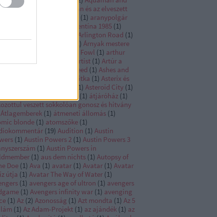
e Lost Kingdom
(
1
)
Aquaman és az elveszett
ályság
(
1
)
Áradás
(
1
)
arany
(
1
)
aranypolgár
arcadian
(
1
)
arctic
(
1
)
Argentína 1985
(
1
)
go
(
1
)
argo 2
(
1
)
Argylle
(
1
)
Arlington Road
(
1
)
my of the dead
(
1
)
Arnold
(
1
)
Árnyak mestere
Árok
(
1
)
Arrival
(
1
)
Artemis Fowl
(
1
)
arthur
ály
(
1
)
Arthur the king
(
1
)
artist
(
1
)
Artúr a
ály
(
1
)
árva
(
1
)
Asassins Creed
(
1
)
Ashes and
ow
(
1
)
asterix a varázsital titka
(
1
)
Asterix és
elix A középső birodalom
(
1
)
Asteroid City
(
1
)
 above so below
(
1
)
Athena
(
1
)
átjáróház
(
1
)
ozottul veszett sokkolóan gonosz és hitvány
Átlagemberek
(
1
)
átmeneti állomás
(
1
)
omic blonde
(
1
)
atomszőke
(
1
)
diokommentár
(
19
)
Audition
(
1
)
Austin
wers
(
1
)
Austin Powers 2
(
1
)
Austin Powers 3
anyszerszám
(
1
)
Austin Powers in
ldmember
(
1
)
aus dem nichts
(
1
)
Autopsy of
ne Doe
(
1
)
Ava
(
1
)
avatar
(
1
)
Avatar
(
1
)
Avatar
íz útja
(
1
)
Avatar The Way of Water
(
1
)
engers
(
1
)
avengers age of ultron
(
1
)
avengers
dgame
(
1
)
Avengers infinity war
(
1
)
avenging
ce
(
1
)
Az
(
2
)
Azonosság
(
1
)
Azt mondta
(
1
)
Az 5
llám
(
1
)
Az Adam-Projekt
(
1
)
az ajándék
(
1
)
az