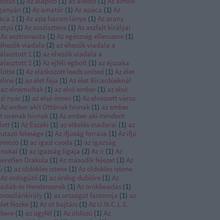
litus
(
1
)
Az alapító
(
1
)
az alkotó
(
1
)
Az álmok
gányán
(
1
)
Az amatőr
(
1
)
Az apáca
(
1
)
Az
áca 2
(
1
)
Az apa három lánya
(
1
)
Az arany
sztyű
(
1
)
Az asszisztens
(
1
)
Az aszfalt királyai
Az asztronauta
(
1
)
Az egészség ellenszere
(
1
)
 éhezők viadala
(
2
)
az éhezők viadala a
álasztott 1
(
1
)
az éhezők viadala a
álasztott 2
(
1
)
Az éjféli égbolt
(
1
)
az éjszaka
lötte
(
1
)
Az elátkozott leeds united
(
1
)
Az élet
telme
(
1
)
az élet fája
(
1
)
Az élet Ricardóéknál
az elnémultak
(
1
)
az első ember
(
1
)
az első
zi nyár
(
1
)
az első ómen
(
1
)
Az elveszett város
Az ember akit Ottónak hívnak
(
1
)
az ember
it ovénak hívnak
(
1
)
Az ember aki mindent
dott
(
1
)
Az Északi
(
1
)
az étkelés madarai
(
1
)
az
őutazó felesége
(
1
)
Az ifjúság forrása
(
1
)
Az ifjú
omozó
(
1
)
az igazi csoda
(
1
)
az igazság
jnokai
(
1
)
az igazság ligája
(
2
)
Az ír
(
1
)
Az
meretlen Drakula
(
1
)
Az második fejezet
(
1
)
Az
ú
(
1
)
az öldöklés istene
(
1
)
Az öldöklés istene
Az ördögűző
(
2
)
az ördög dublőre
(
1
)
Az
iásláb és Hendersonék
(
1
)
Az örökbeadás
(
1
)
oroszlánkirály
(
1
)
az országút fantomja
(
1
)
az
let fészke
(
1
)
Az öt bajtárs
(
1
)
Az U.N.C.L.E.
bere
(
1
)
az ügyfél
(
1
)
Az üldöző
(
1
)
Az