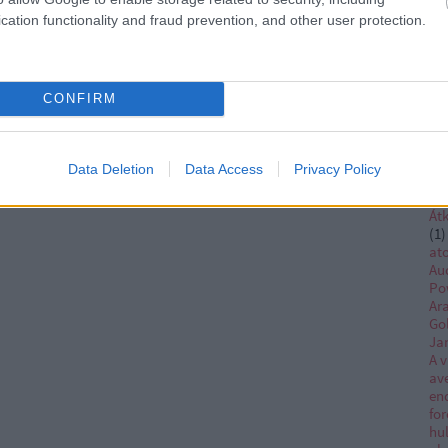
th
cation functionality and fraud prevention, and other user protection.
kir
(
1
)
ar
Ar
CONFIRM
(
1
)
kir
kir
sn
Data Deletion
Data Access
Privacy Policy
Ob
as
Átk
(
1
)
at
Au
Po
Ar
Go
Ja
A v
av
en
for
hu