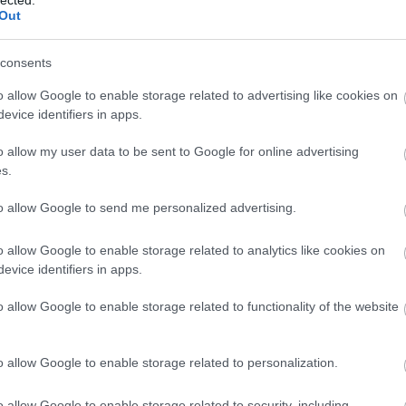
Am
Out
Ame
am
am
consents
am
Pit
o allow Google to enable storage related to advertising like cookies on
pit
evice identifiers in apps.
ka
am
o allow my user data to be sent to Google for online advertising
(
1
)
s.
bér
éj
(
to allow Google to send me personalized advertising.
Ami
Am
thi
o allow Google to enable storage related to analytics like cookies on
an
evice identifiers in apps.
has
An
o allow Google to enable storage related to functionality of the website
An
an
Ma
an
o allow Google to enable storage related to personalization.
pic
apo
(
1
)
o allow Google to enable storage related to security, including