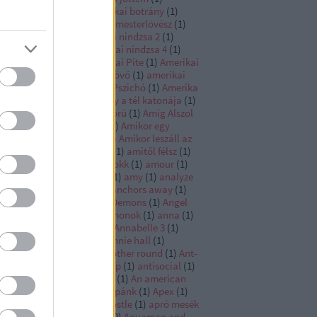
erikába jöttem 2
(
1
)
amerikai botrány
(
1
)
rikai graffiti
(
1
)
amerikai mesterlövész
(
1
)
erikai nindzsa
(
1
)
amerikai nindzsa 2
(
1
)
erikai nindzsa 3
(
1
)
amerikai nindzsa 4
(
1
)
erikai nindzsa 5
(
1
)
Amerikai Pite
(
1
)
Amerikai
e 2
(
1
)
Amerikai pite az eskövő
(
1
)
amerikai
e a találkozó
(
1
)
Amerikai Pszichó
(
1
)
Amerika
pitány
(
1
)
Amerika kapitány a tél katonája
(
1
)
erika kapitány polgárháború
(
1
)
Amíg Alszol
Amikor a Farok csóválja
(
1
)
Amikor egy
gyilkos is több a soknál
(
1
)
Amikor leszáll az
1
)
Amikor megállt a sport
(
1
)
amitől félsz
(
1
)
től félünk
(
1
)
Ami sok az sokk
(
1
)
amour
(
1
)
sterdam
(
1
)
Amszterdam
(
1
)
amy
(
1
)
analyze
s
(
1
)
ananász expressz
(
1
)
anchors away
(
1
)
dor
(
1
)
Andor
(
1
)
Angels & Demons
(
1
)
Angel
 fallen
(
1
)
Angyalok és démonok
(
1
)
anna
(
1
)
nabelle
(
1
)
Annabelle 2
(
1
)
Annabelle 3
(
1
)
nabelle Comes Home
(
1
)
annie hall
(
1
)
nihilation
(
1
)
Anora
(
1
)
another round
(
1
)
Ant-
n
(
1
)
Ant-Man and the Wasp
(
1
)
antisocial
(
1
)
yám!
(
1
)
Any Given Sunday
(
1
)
An american
kle
(
1
)
an open secret
(
1
)
Apánk
(
1
)
Apex
(
1
)
llo 13
(
1
)
apolló 13
(
1
)
apostle
(
1
)
apró mesék
apró titkok
(
1
)
aquaman
(
2
)
Aquaman and