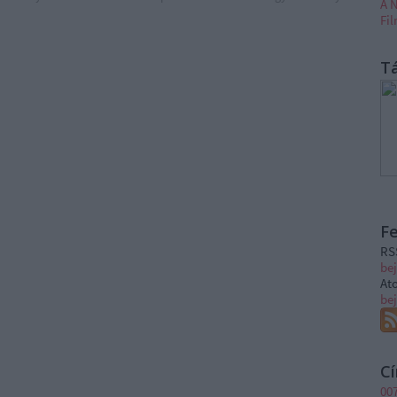
A N
Fi
T
F
RS
be
At
be
C
00