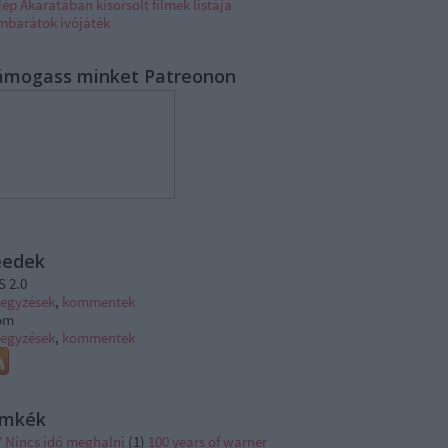
ép Akaratában kisorsolt filmek listája
lmbarátok ivójáték
ámogass minket Patreonon
eedek
S 2.0
jegyzések
,
kommentek
om
jegyzések
,
kommentek
ímkék
7 Nincs idő meghalni
(
1
)
100 years of warner