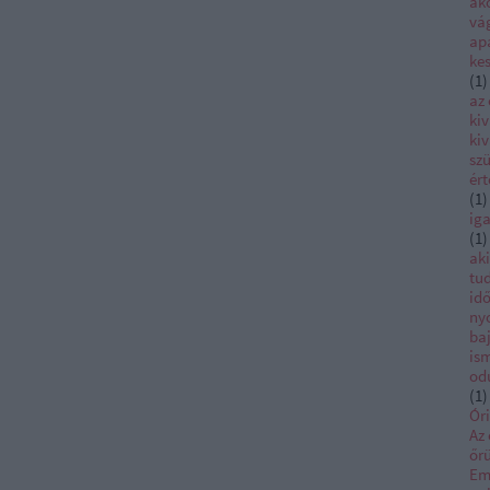
ako
vá
ap
ke
(
1
)
az
kiv
kiv
szü
ér
(
1
)
iga
(
1
)
ak
tu
id
ny
ba
is
od
(
1
)
Ór
Az 
őrü
Em