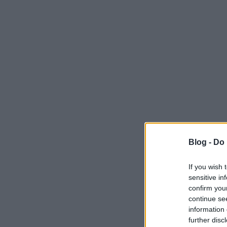
Blog -
Do 
If you wish 
sensitive in
confirm you
continue se
information 
further disc