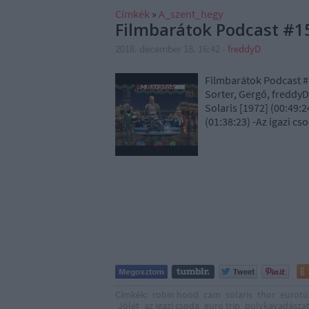
Címkék
»
A_szent_hegy
Filmbarátok Podcast #1
2018. december 18. 16:42
-
freddyD
Filmbarátok Podcast #
Sorter, Gergő, freddyD
Solaris [1972] (00:49:
(01:38:23) -Az igazi c
Címkék:
robin hood
cam
solaris
thor
eurotú
Jólét
az igazi csoda
euro trip
pulykavadásza