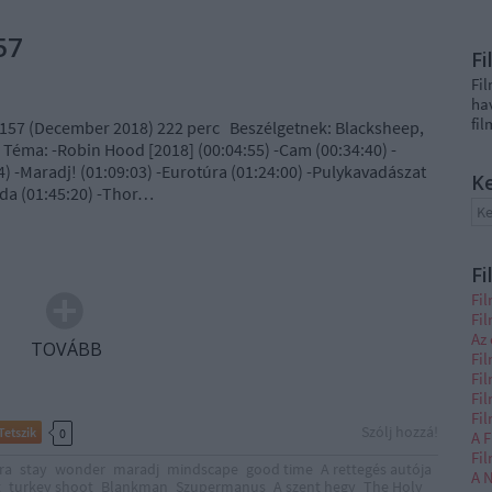
57
F
Fi
ha
fi
157 (December 2018) 222 perc Beszélgetnek: Blacksheep,
 Téma: -Robin Hood [2018] (00:04:55) -Cam (00:34:40) -
24) -Maradj! (01:09:03) -Eurotúra (01:24:00) -Pulykavadászat
K
soda (01:45:20) -Thor…
Fi
Fi
Fi
Az 
TOVÁBB
Fil
Fil
Fi
Fi
Szólj hozzá!
Tetszik
0
A F
Fi
ra
stay
wonder
maradj
mindscape
good time
A rettegés autója
A N
t
turkey shoot
Blankman
Szupermanus
A szent hegy
The Holy