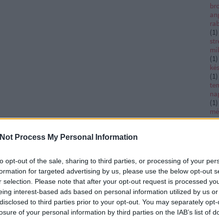
bro
an
ra
(
1
)
str
mi
(
1
)
ké
(
1
)
te
na
(
1
)
mé
sz
(
1
)
Not Process My Personal Information
vé
ha
ti
to opt-out of the sale, sharing to third parties, or processing of your per
Da
formation for targeted advertising by us, please use the below opt-out s
Ac
ad
r selection. Please note that after your opt-out request is processed y
Ad
eing interest-based ads based on personal information utilized by us or
Afr
disclosed to third parties prior to your opt-out. You may separately opt-
al
losure of your personal information by third parties on the IAB’s list of
ag