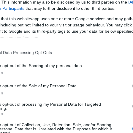
. This information may also be disclosed by us to third parties on the
IA
ga-
Participants
that may further disclose it to other third parties.
ak
a f
 that this website/app uses one or more Google services and may gath
ma
including but not limited to your visit or usage behaviour. You may click 
aki
Al
 to Google and its third-party tags to use your data for below specifi
al
ogle consent section.
Ch
(
1
)
(
1
)
l Data Processing Opt Outs
Ali
Ali
o opt-out of the Sharing of my personal data.
Áll
In
ma
Ál
al
o opt-out of the Sale of my Personal Data.
am
In
am
Ame
to opt-out of processing my Personal Data for Targeted
am
ing.
am
In
Am
Ps
o opt-out of Collection, Use, Retention, Sale, and/or Sharing
sni
ersonal Data that Is Unrelated with the Purposes for which it
(
1
)
lected.