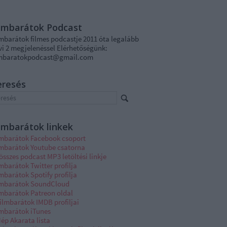
ilmbarátok Podcast
lmbarátok filmes podcastje 2011 óta legalább
vi 2 megjelenéssel Elérhetőségünk:
lmbaratokpodcast@gmail.com
eresés
lmbarátok linkek
lmbarátok Facebook csoport
lmbarátok Youtube csatorna
összes podcast MP3 letöltési linkje
mbarátok Twitter profilja
mbarátok Spotify profilja
lmbarátok SoundCloud
lmbarátok Patreon oldal
ilmbarátok IMDB profiljai
lmbarátok iTunes
ép Akarata lista