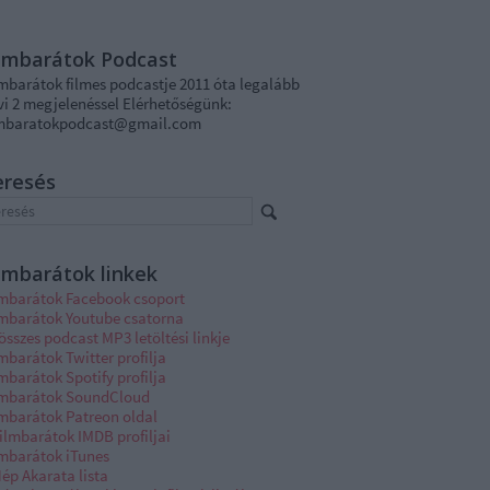
ilmbarátok Podcast
lmbarátok filmes podcastje 2011 óta legalább
vi 2 megjelenéssel Elérhetőségünk:
lmbaratokpodcast@gmail.com
eresés
lmbarátok linkek
lmbarátok Facebook csoport
lmbarátok Youtube csatorna
összes podcast MP3 letöltési linkje
mbarátok Twitter profilja
mbarátok Spotify profilja
lmbarátok SoundCloud
lmbarátok Patreon oldal
ilmbarátok IMDB profiljai
lmbarátok iTunes
ép Akarata lista