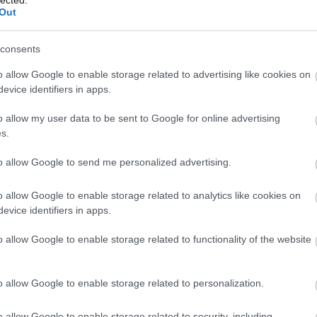
Am
Out
Ame
am
am
consents
am
Pit
o allow Google to enable storage related to advertising like cookies on
pit
evice identifiers in apps.
ka
am
o allow my user data to be sent to Google for online advertising
(
1
)
s.
bér
éj
(
to allow Google to send me personalized advertising.
Ami
Am
thi
o allow Google to enable storage related to analytics like cookies on
An
evice identifiers in apps.
has
An
o allow Google to enable storage related to functionality of the website
An
an
Ma
an
o allow Google to enable storage related to personalization.
pic
apo
(
1
)
o allow Google to enable storage related to security, including