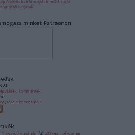
ép Akaratában kisorsolt filmek listája
lmbarátok ivójáték
ámogass minket Patreonon
eedek
S 2.0
jegyzések
,
kommentek
om
jegyzések
,
kommentek
ímkék
7 Nincs idő meghalni
(
1
)
100 years of warner