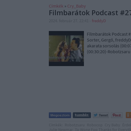
Címkék
»
Cry_Baby
Filmbarátok Podcast #2
2024. február 27. 22:41
-
freddyD
Filmbarátok Podcast #
Sorter, Gergő, freddy
akarata sorsolás (00:0
(00:30:20)-Robotzsaru
Címkék:
Robotzsaru
Robocop
Cry Baby
Érde
Julie Newmar
To Wong Foo Thanks for Everyt