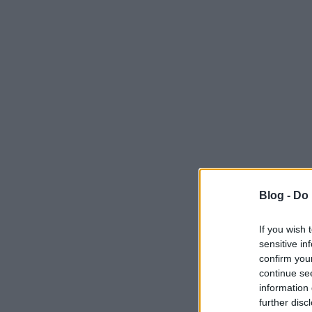
Blog -
Do 
If you wish 
sensitive in
confirm you
continue se
information 
further disc