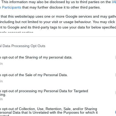
. This information may also be disclosed by us to third parties on the
IA
ga-
Participants
that may further disclose it to other third parties.
ak
a f
 that this website/app uses one or more Google services and may gath
ma
including but not limited to your visit or usage behaviour. You may click 
aki
Al
 to Google and its third-party tags to use your data for below specifi
al
ogle consent section.
Ch
(
1
)
(
1
)
l Data Processing Opt Outs
Ali
Ali
o opt-out of the Sharing of my personal data.
Áll
In
ma
Ál
al
o opt-out of the Sale of my Personal Data.
am
In
am
Ame
to opt-out of processing my Personal Data for Targeted
am
ing.
am
In
Am
Ps
o opt-out of Collection, Use, Retention, Sale, and/or Sharing
sni
ersonal Data that Is Unrelated with the Purposes for which it
(
1
)
lected.