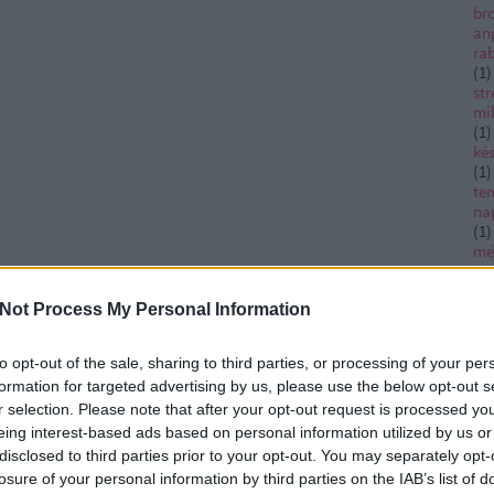
bro
an
ra
(
1
)
str
mi
(
1
)
ké
(
1
)
te
na
(
1
)
mé
sz
(
1
)
Not Process My Personal Information
vé
ha
ti
to opt-out of the sale, sharing to third parties, or processing of your per
Da
formation for targeted advertising by us, please use the below opt-out s
Ac
ad
r selection. Please note that after your opt-out request is processed y
Ad
eing interest-based ads based on personal information utilized by us or
Afr
disclosed to third parties prior to your opt-out. You may separately opt-
al
losure of your personal information by third parties on the IAB’s list of
ag