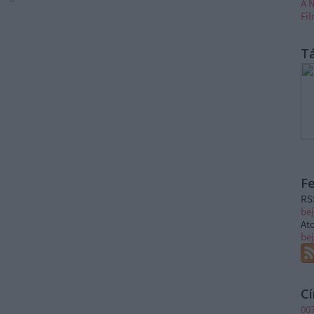
A N
Fi
T
F
RS
be
At
be
C
00