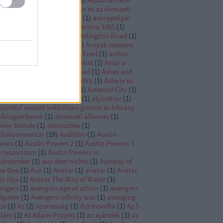
e Lost Kingdom
(
1
)
Aquaman és az elveszett
ályság
(
1
)
Áradás
(
1
)
arany
(
1
)
aranypolgár
arcadian
(
1
)
arctic
(
1
)
Argentína 1985
(
1
)
go
(
1
)
argo 2
(
1
)
Argylle
(
1
)
Arlington Road
(
1
)
my of the dead
(
1
)
Arnold
(
1
)
Árnyak mestere
Árok
(
1
)
Arrival
(
1
)
Artemis Fowl
(
1
)
arthur
ály
(
1
)
Arthur the king
(
1
)
artist
(
1
)
Artúr a
ály
(
1
)
árva
(
1
)
Asassins Creed
(
1
)
Ashes and
ow
(
1
)
asterix a varázsital titka
(
1
)
Asterix és
elix A középső birodalom
(
1
)
Asteroid City
(
1
)
 above so below
(
1
)
Athena
(
1
)
átjáróház
(
1
)
ozottul veszett sokkolóan gonosz és hitvány
Átlagemberek
(
1
)
átmeneti állomás
(
1
)
omic blonde
(
1
)
atomszőke
(
1
)
diokommentár
(
19
)
Audition
(
1
)
Austin
wers
(
1
)
Austin Powers 2
(
1
)
Austin Powers 3
anyszerszám
(
1
)
Austin Powers in
ldmember
(
1
)
aus dem nichts
(
1
)
Autopsy of
ne Doe
(
1
)
Ava
(
1
)
Avatar
(
1
)
avatar
(
1
)
Avatar
íz útja
(
1
)
Avatar The Way of Water
(
1
)
engers
(
1
)
avengers age of ultron
(
1
)
avengers
dgame
(
1
)
Avengers infinity war
(
1
)
avenging
ce
(
1
)
Az
(
2
)
Azonosság
(
1
)
Azt mondta
(
1
)
Az 5
llám
(
1
)
Az Adam-Projekt
(
1
)
az ajándék
(
1
)
az