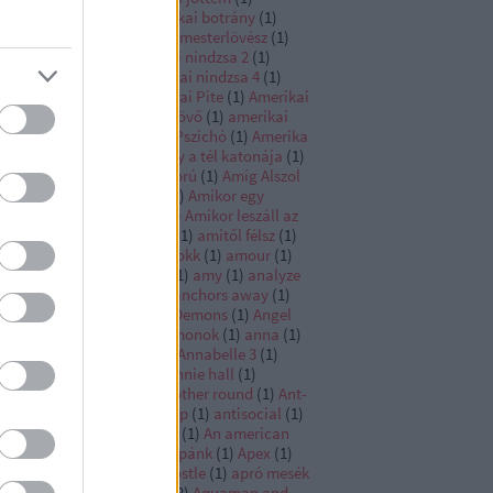
erikába jöttem 2
(
1
)
amerikai botrány
(
1
)
rikai graffiti
(
1
)
amerikai mesterlövész
(
1
)
erikai nindzsa
(
1
)
amerikai nindzsa 2
(
1
)
erikai nindzsa 3
(
1
)
amerikai nindzsa 4
(
1
)
erikai nindzsa 5
(
1
)
Amerikai Pite
(
1
)
Amerikai
e 2
(
1
)
Amerikai pite az eskövő
(
1
)
amerikai
e a találkozó
(
1
)
Amerikai Pszichó
(
1
)
Amerika
pitány
(
1
)
Amerika kapitány a tél katonája
(
1
)
erika kapitány polgárháború
(
1
)
Amíg Alszol
Amikor a Farok csóválja
(
1
)
Amikor egy
gyilkos is több a soknál
(
1
)
Amikor leszáll az
1
)
Amikor megállt a sport
(
1
)
amitől félsz
(
1
)
től félünk
(
1
)
Ami sok az sokk
(
1
)
amour
(
1
)
sterdam
(
1
)
Amszterdam
(
1
)
amy
(
1
)
analyze
s
(
1
)
ananász expressz
(
1
)
anchors away
(
1
)
dor
(
1
)
andor
(
1
)
Angels & Demons
(
1
)
Angel
 fallen
(
1
)
Angyalok és démonok
(
1
)
anna
(
1
)
nabelle
(
1
)
Annabelle 2
(
1
)
Annabelle 3
(
1
)
nabelle Comes Home
(
1
)
annie hall
(
1
)
nihilation
(
1
)
Anora
(
1
)
another round
(
1
)
Ant-
n
(
1
)
Ant-Man and the Wasp
(
1
)
antisocial
(
1
)
yám!
(
1
)
Any Given Sunday
(
1
)
An american
kle
(
1
)
an open secret
(
1
)
Apánk
(
1
)
Apex
(
1
)
llo 13
(
1
)
apolló 13
(
1
)
apostle
(
1
)
apró mesék
apró titkok
(
1
)
aquaman
(
2
)
Aquaman and