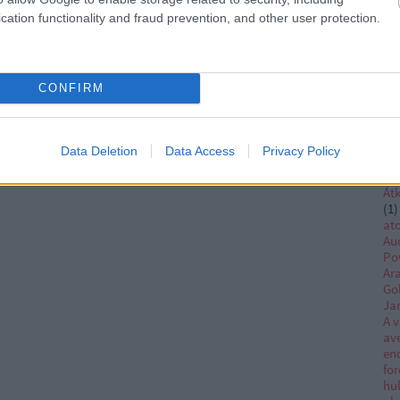
th
cation functionality and fraud prevention, and other user protection.
kir
(
1
)
ar
Ar
CONFIRM
(
1
)
kir
kir
sn
Data Deletion
Data Access
Privacy Policy
Ob
as
Átk
(
1
)
at
Au
Po
Ar
Go
Ja
A v
av
en
for
hu