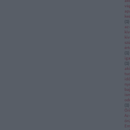
ako
vá
ap
ke
(
1
)
az
kiv
kiv
szü
ér
(
1
)
iga
(
1
)
ak
tu
id
ny
ba
is
od
(
1
)
Ór
Az 
őrü
Em