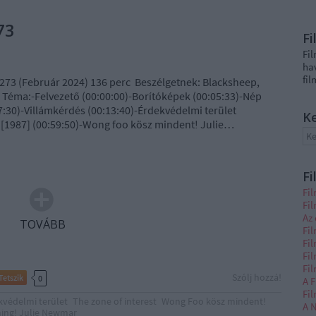
73
F
Fi
ha
fi
273 (Február 2024) 136 perc Beszélgetnek: Blacksheep,
D Téma:-Felvezető (00:00:00)-Borítóképek (00:05:33)-Nép
7:30)-Villámkérdés (00:13:40)-Érdekvédelmi terület
K
 [1987] (00:59:50)-Wong foo kösz mindent! Julie…
Fi
Fi
Fi
Az 
TOVÁBB
Fil
Fil
Fi
Fi
Szólj hozzá!
Tetszik
0
A F
Fi
kvédelmi terület
The zone of interest
Wong Foo kösz mindent!
A N
hing! Julie Newmar