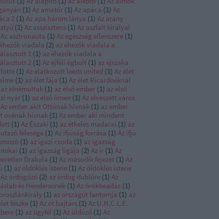
litus
(
1
)
Az alapító
(
1
)
az alkotó
(
1
)
Az álmok
gányán
(
1
)
Az amatőr
(
1
)
Az apáca
(
1
)
Az
áca 2
(
1
)
Az apa három lánya
(
1
)
Az arany
sztyű
(
1
)
Az asszisztens
(
1
)
Az aszfalt királyai
Az asztronauta
(
1
)
Az egészség ellenszere
(
1
)
 éhezők viadala
(
2
)
az éhezők viadala a
álasztott 1
(
1
)
az éhezők viadala a
álasztott 2
(
1
)
Az éjféli égbolt
(
1
)
az éjszaka
lötte
(
1
)
Az elátkozott leeds united
(
1
)
Az élet
telme
(
1
)
az élet fája
(
1
)
Az élet Ricardóéknál
az elnémultak
(
1
)
az első ember
(
1
)
az első
zi nyár
(
1
)
az első ómen
(
1
)
Az elveszett város
Az ember akit Ottónak hívnak
(
1
)
az ember
it ovénak hívnak
(
1
)
Az ember aki mindent
dott
(
1
)
Az Északi
(
1
)
az étkelés madarai
(
1
)
az
őutazó felesége
(
1
)
Az ifjúság forrása
(
1
)
Az ifjú
omozó
(
1
)
az igazi csoda
(
1
)
az igazság
jnokai
(
1
)
az igazság ligája
(
2
)
Az ír
(
1
)
Az
meretlen Drakula
(
1
)
Az második fejezet
(
1
)
Az
ú
(
1
)
az öldöklés istene
(
1
)
Az öldöklés istene
Az ördögűző
(
2
)
az ördög dublőre
(
1
)
Az
iásláb és Hendersonék
(
1
)
Az örökbeadás
(
1
)
oroszlánkirály
(
1
)
az országút fantomja
(
1
)
az
let fészke
(
1
)
Az öt bajtárs
(
1
)
Az U.N.C.L.E.
bere
(
1
)
az ügyfél
(
1
)
Az üldöző
(
1
)
Az