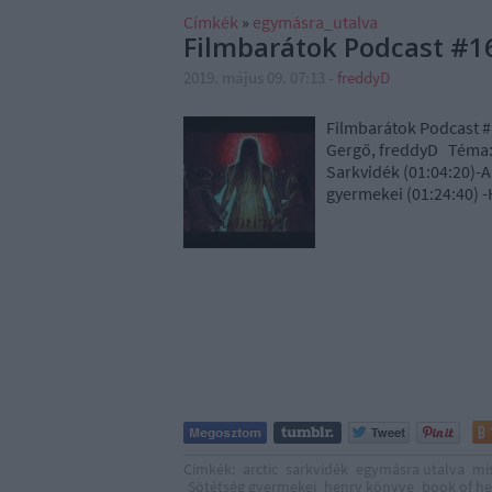
Címkék
»
egymásra_utalva
Filmbarátok Podcast #1
2019. május 09. 07:13
-
freddyD
Filmbarátok Podcast #
Gergő, freddyD Téma: 
Sarkvidék (01:04:20)-A
gyermekei (01:24:40) 
Címkék:
arctic
sarkvidék
egymásra utalva
mis
Sötétség gyermekei
henry könyve
book of h