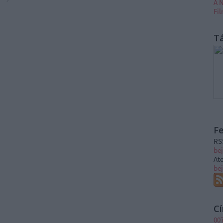
A N
Fi
T
F
RS
be
At
be
C
00