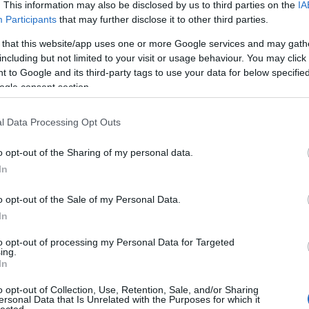
. This information may also be disclosed by us to third parties on the
IA
ga-
Participants
that may further disclose it to other third parties.
ak
a f
 that this website/app uses one or more Google services and may gath
ma
including but not limited to your visit or usage behaviour. You may click 
aki
Al
 to Google and its third-party tags to use your data for below specifi
al
ogle consent section.
Ch
(
1
)
(
1
)
l Data Processing Opt Outs
Ali
Ali
o opt-out of the Sharing of my personal data.
Áll
In
ma
Ál
al
o opt-out of the Sale of my Personal Data.
am
In
am
Ame
to opt-out of processing my Personal Data for Targeted
am
ing.
am
In
Am
Ps
o opt-out of Collection, Use, Retention, Sale, and/or Sharing
sni
ersonal Data that Is Unrelated with the Purposes for which it
(
1
)
lected.