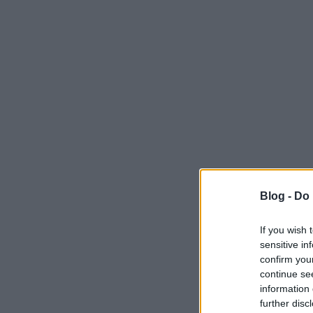
Blog -
Do 
If you wish 
sensitive in
confirm you
continue se
information 
further disc