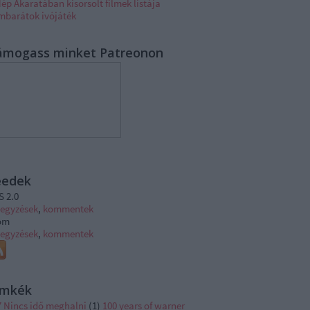
ép Akaratában kisorsolt filmek listája
lmbarátok ivójáték
ámogass minket Patreonon
eedek
S 2.0
jegyzések
,
kommentek
om
jegyzések
,
kommentek
ímkék
7 Nincs idő meghalni
(
1
)
100 years of warner