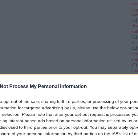
bro
an
ra
(
1
)
str
mi
(
1
)
ké
(
1
)
te
na
(
1
)
mé
sz
(
1
)
Not Process My Personal Information
vé
ha
ti
to opt-out of the sale, sharing to third parties, or processing of your per
Da
formation for targeted advertising by us, please use the below opt-out s
Ac
ad
r selection. Please note that after your opt-out request is processed y
Ad
eing interest-based ads based on personal information utilized by us or
Afr
disclosed to third parties prior to your opt-out. You may separately opt-
al
losure of your personal information by third parties on the IAB’s list of
ag