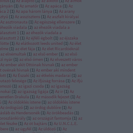
litus
(
1
)
Az alapító
(
1
)
az alkotó
(
1
)
Az álmok
gányán
(
1
)
Az amatőr
(
1
)
Az apáca
(
1
)
Az
áca 2
(
1
)
Az apa három lánya
(
1
)
Az arany
sztyű
(
1
)
Az asszisztens
(
1
)
Az aszfalt királyai
Az asztronauta
(
1
)
Az egészség ellenszere
(
1
)
 éhezők viadala
(
2
)
az éhezők viadala a
álasztott 1
(
1
)
az éhezők viadala a
álasztott 2
(
1
)
Az éjféli égbolt
(
1
)
az éjszaka
lötte
(
1
)
Az elátkozott leeds united
(
1
)
Az élet
telme
(
1
)
az élet fája
(
1
)
Az élet Ricardóéknál
az elnémultak
(
1
)
az első ember
(
1
)
az első
zi nyár
(
1
)
az első ómen
(
1
)
Az elveszett város
Az ember akit Ottónak hívnak
(
1
)
az ember
it ovénak hívnak
(
1
)
Az ember aki mindent
dott
(
1
)
Az Északi
(
1
)
az étkelés madarai
(
1
)
az
őutazó felesége
(
1
)
Az ifjúság forrása
(
1
)
Az ifjú
omozó
(
1
)
az igazi csoda
(
1
)
az igazság
jnokai
(
1
)
az igazság ligája
(
2
)
Az ír
(
1
)
Az
meretlen Drakula
(
1
)
Az második fejezet
(
1
)
Az
ú
(
1
)
Az öldöklés istene
(
1
)
az öldöklés istene
Az ördögűző
(
2
)
az ördög dublőre
(
1
)
Az
iásláb és Hendersonék
(
1
)
Az örökbeadás
(
1
)
oroszlánkirály
(
1
)
az országút fantomja
(
1
)
az
let fészke
(
1
)
Az öt bajtárs
(
1
)
Az U.N.C.L.E.
bere
(
1
)
az ügyfél
(
1
)
Az üldöző
(
1
)
Az