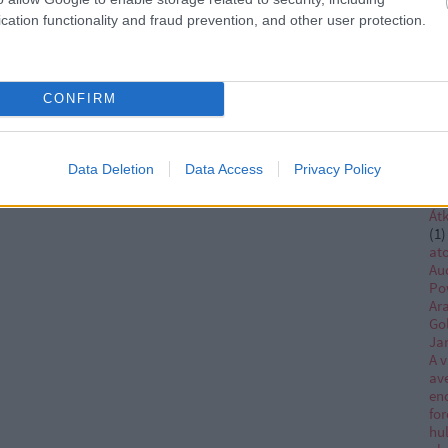
th
cation functionality and fraud prevention, and other user protection.
kir
(
1
)
ar
Ar
CONFIRM
(
1
)
kir
kir
sn
Data Deletion
Data Access
Privacy Policy
Ob
as
Átk
(
1
)
at
Au
Po
Ar
Go
Ja
A v
av
en
for
hu