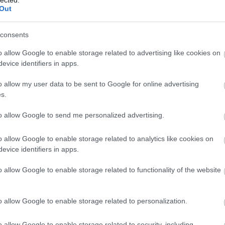
Am
Out
Ame
am
am
consents
am
Pit
o allow Google to enable storage related to advertising like cookies on
pit
evice identifiers in apps.
ka
am
o allow my user data to be sent to Google for online advertising
(
1
)
s.
bér
éj
(
to allow Google to send me personalized advertising.
Ami
Am
thi
o allow Google to enable storage related to analytics like cookies on
An
evice identifiers in apps.
has
An
o allow Google to enable storage related to functionality of the website
An
an
Ma
an
o allow Google to enable storage related to personalization.
pic
apo
(
1
)
o allow Google to enable storage related to security, including