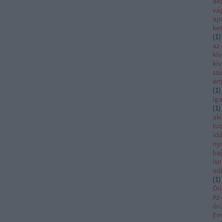
ako
vá
ap
ke
(
1
)
az
kiv
kiv
szü
ér
(
1
)
iga
(
1
)
ak
tu
id
ny
ba
is
od
(
1
)
Ór
Az 
őrü
Em