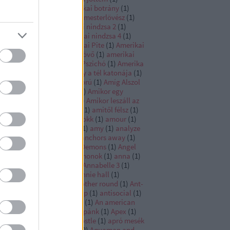
erikába jöttem 2
(
1
)
amerikai botrány
(
1
)
rikai graffiti
(
1
)
amerikai mesterlövész
(
1
)
erikai nindzsa
(
1
)
amerikai nindzsa 2
(
1
)
erikai nindzsa 3
(
1
)
amerikai nindzsa 4
(
1
)
erikai nindzsa 5
(
1
)
Amerikai Pite
(
1
)
Amerikai
e 2
(
1
)
Amerikai pite az eskövő
(
1
)
amerikai
e a találkozó
(
1
)
Amerikai Pszichó
(
1
)
Amerika
pitány
(
1
)
Amerika kapitány a tél katonája
(
1
)
erika kapitány polgárháború
(
1
)
Amíg Alszol
Amikor a Farok csóválja
(
1
)
Amikor egy
gyilkos is több a soknál
(
1
)
Amikor leszáll az
1
)
Amikor megállt a sport
(
1
)
amitől félsz
(
1
)
től félünk
(
1
)
Ami sok az sokk
(
1
)
amour
(
1
)
sterdam
(
1
)
Amszterdam
(
1
)
amy
(
1
)
analyze
s
(
1
)
ananász expressz
(
1
)
anchors away
(
1
)
dor
(
1
)
andor
(
1
)
Angels & Demons
(
1
)
Angel
 fallen
(
1
)
Angyalok és démonok
(
1
)
anna
(
1
)
nabelle
(
1
)
Annabelle 2
(
1
)
Annabelle 3
(
1
)
nabelle Comes Home
(
1
)
annie hall
(
1
)
nihilation
(
1
)
Anora
(
1
)
another round
(
1
)
Ant-
n
(
1
)
Ant-Man and the Wasp
(
1
)
antisocial
(
1
)
yám!
(
1
)
Any Given Sunday
(
1
)
An american
kle
(
1
)
an open secret
(
1
)
Apánk
(
1
)
Apex
(
1
)
llo 13
(
1
)
apolló 13
(
1
)
apostle
(
1
)
apró mesék
apró titkok
(
1
)
aquaman
(
2
)
Aquaman and