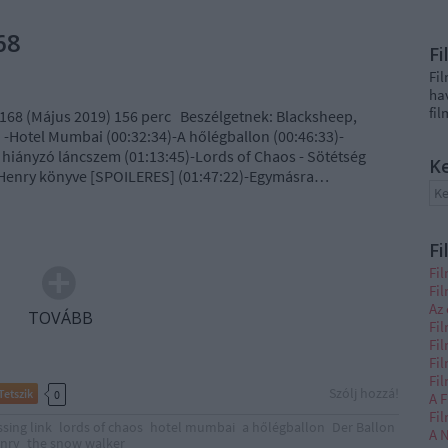
68
F
Fi
ha
fi
168 (Május 2019) 156 perc Beszélgetnek: Blacksheep,
-Hotel Mumbai (00:32:34)-A hőlégballon (00:46:33)-
 hiányzó láncszem (01:13:45)-Lords of Chaos - Sötétség
K
-Henry könyve [SPOILERES] (01:47:22)-Egymásra…
Fi
Fi
Fi
Az 
TOVÁBB
Fil
Fil
Fi
Fi
Szólj hozzá!
Tetszik
0
A F
Fi
sing link
lords of chaos
hotel mumbai
a hőlégballon
Der Ballon
A N
enry
the snow walker