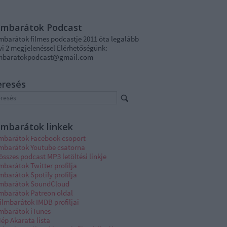
ilmbarátok Podcast
lmbarátok filmes podcastje 2011 óta legalább
vi 2 megjelenéssel Elérhetőségünk:
lmbaratokpodcast@gmail.com
eresés
lmbarátok linkek
lmbarátok Facebook csoport
lmbarátok Youtube csatorna
összes podcast MP3 letöltési linkje
mbarátok Twitter profilja
mbarátok Spotify profilja
lmbarátok SoundCloud
lmbarátok Patreon oldal
ilmbarátok IMDB profiljai
lmbarátok iTunes
ép Akarata lista