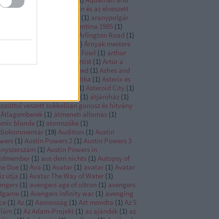
e Lost Kingdom
(
1
)
Aquaman és az elveszett
ályság
(
1
)
Áradás
(
1
)
arany
(
1
)
aranypolgár
arcadian
(
1
)
arctic
(
1
)
Argentína 1985
(
1
)
go
(
1
)
argo 2
(
1
)
Argylle
(
1
)
Arlington Road
(
1
)
my of the dead
(
1
)
Arnold
(
1
)
Árnyak mestere
Árok
(
1
)
Arrival
(
1
)
Artemis Fowl
(
1
)
arthur
ály
(
1
)
Arthur the king
(
1
)
artist
(
1
)
Artúr a
ály
(
1
)
árva
(
1
)
Asassins Creed
(
1
)
Ashes and
ow
(
1
)
asterix a varázsital titka
(
1
)
Asterix és
elix A középső birodalom
(
1
)
Asteroid City
(
1
)
 above so below
(
1
)
Athena
(
1
)
átjáróház
(
1
)
ozottul veszett sokkolóan gonosz és hitvány
Átlagemberek
(
1
)
átmeneti állomás
(
1
)
omic blonde
(
1
)
atomszőke
(
1
)
diokommentár
(
19
)
Audition
(
1
)
Austin
wers
(
1
)
Austin Powers 2
(
1
)
Austin Powers 3
anyszerszám
(
1
)
Austin Powers in
ldmember
(
1
)
aus dem nichts
(
1
)
Autopsy of
ne Doe
(
1
)
Ava
(
1
)
Avatar
(
1
)
avatar
(
1
)
Avatar
íz útja
(
1
)
Avatar The Way of Water
(
1
)
engers
(
1
)
avengers age of ultron
(
1
)
avengers
dgame
(
1
)
Avengers infinity war
(
1
)
avenging
ce
(
1
)
Az
(
2
)
Azonosság
(
1
)
Azt mondta
(
1
)
Az 5
llám
(
1
)
Az Adam-Projekt
(
1
)
az ajándék
(
1
)
az